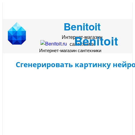
Benitoit
Benitoit
Интернет-магазин
сантехники
Интернет-магазин сантехники
Сгенерировать картинку нейр