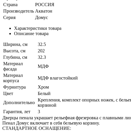
Страна
РОССИЯ
Производитель
Акватон
Серия
Домус
Характеристики товара
Описание товара
Ширина, см
32.5
Высота, см
202
Глубина, см
32.3
Материал
МДФ
фасада
Материал
МДФ влагостойкий
корпуса
Фурнитура
Хром
Цвет
Белый
Крепления, комплект опорных ножек, с белье
Дополнительно
корзиной
Гарантия, лет
3
Дверцы пенала украшает рельефная фрезеровка с плавными ли
Пенал Домус включает в себя бельевую корзину.
СТАНДАРТНОЕ ОСНАЩЕНИЕ: