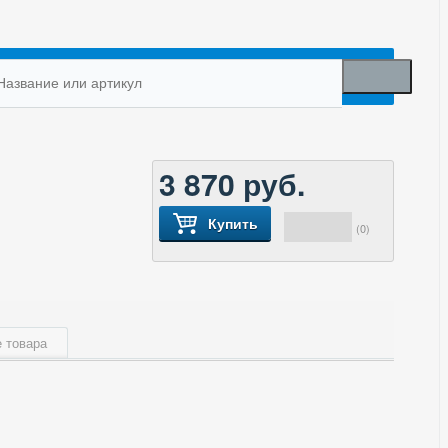
3 870
руб.
Купить
(0)
 товара
55
79.2
10.3