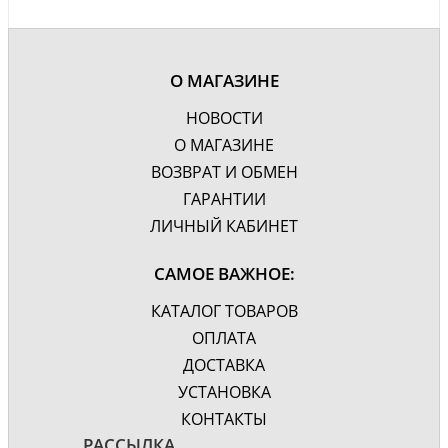
Материал корпуса
Эмаль, глянцевое
Фурнитура
Хром
Цвет
Белый, фиолетовый
О МАГАЗИНЕ
Крепления, комплект
Дополнительно
НОВОСТИ
декоративных ножек,
механизм доводчика
О МАГАЗИНЕ
Гарантия, лет
3
ВОЗВРАТ И ОБМЕН
ГАРАНТИИ
ЛИЧНЫЙ КАБИНЕТ
САМОЕ ВАЖНОЕ:
КАТАЛОГ ТОВАРОВ
ОПЛАТА
ДОСТАВКА
УСТАНОВКА
КОНТАКТЫ
РАССЫЛКА