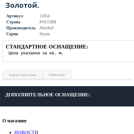
Золотой.
Артикул
11054
Страна
РОССИЯ
Производитель
Aberhof
Серия
Storm
СТАНДАРТНОЕ ОСНАЩЕНИЕ:
Характеристики
Описание
Класс износостойкости
33
Длина, см
138
ДОПОЛНИТЕЛЬНОЕ ОСНАЩЕНИЕ:
Ширина, см
19.3
Толщина листа, см
0.8
Площадь в упаковке, м²
2.131
О магазине
Кол-во штук в пачке
8
Фаска
Без фаски
НОВОСТИ