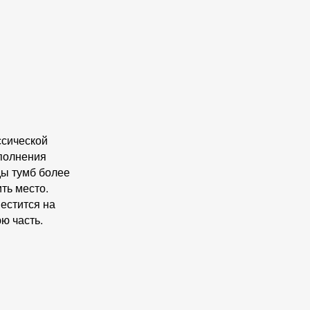
ссической
ополнения
ды тумб более
ть место.
естится на
ю часть.