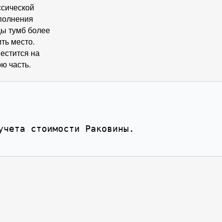
ссической
ополнения
ды тумб более
ть место.
естится на
ю часть.