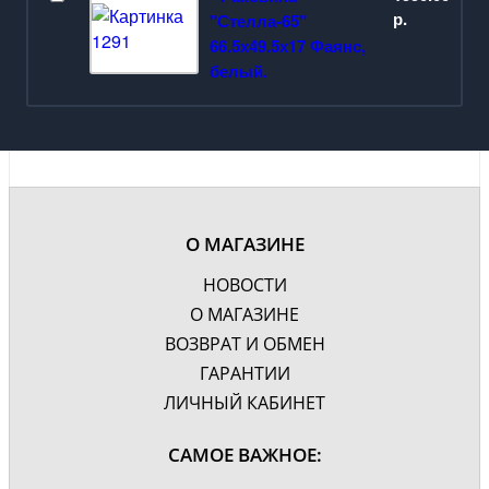
Фурнитура
Хром
р.
"Стелла-65"
Цвет
Белый
66.5х49.5х17 Фаянс,
Дополнительно
Доводчик, крепления
белый.
Гарантия, лет
2
О МАГАЗИНЕ
НОВОСТИ
О МАГАЗИНЕ
ВОЗВРАТ И ОБМЕН
ГАРАНТИИ
ЛИЧНЫЙ КАБИНЕТ
САМОЕ ВАЖНОЕ: