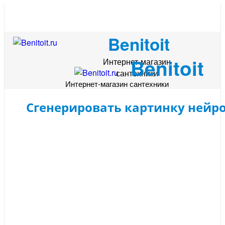
Benitoit
Benitoit
Интернет-магазин
сантехники
Интернет-магазин сантехники
Сгенерировать картинку нейр