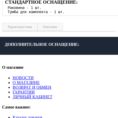
СТАНДАРТНОЕ ОСНАЩЕНИЕ:
Характеристики
Описание
Ширина, см
100
Высота, см
52
ДОПОЛНИТЕЛЬНОЕ ОСНАЩЕНИЕ:
Глубина, см
45
Материал корпуса
ДСП влагостойкая
Фурнитура
Кристаллы Swarovski, хром
О магазине
Цвет
Красный
Дополнительно
Доводчик, крепления
НОВОСТИ
О МАГАЗИНЕ
Гарантия, лет
3
ВОЗВРАТ И ОБМЕН
ГАРАНТИИ
ЛИЧНЫЙ КАБИНЕТ
Самое важное:
Каталог товаров