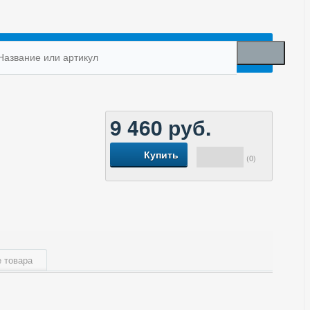
9 460
руб.
Купить
(0)
 товара
35
190