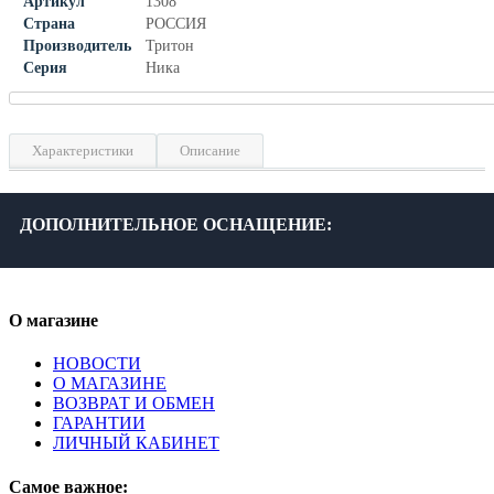
Артикул
1308
Страна
РОССИЯ
Производитель
Тритон
Серия
Ника
Характеристики
Описание
Ширина, см
30
Высота, см
197.2
ДОПОЛНИТЕЛЬНОЕ ОСНАЩЕНИЕ:
Глубина, см
32
Материал фасада
МДФ влагостойкий
Материал корпуса
ЛДСП
О магазине
Фурнитура
Хром
Цвет
Белый
НОВОСТИ
О МАГАЗИНЕ
Гарантия, лет
2
ВОЗВРАТ И ОБМЕН
ГАРАНТИИ
ЛИЧНЫЙ КАБИНЕТ
Самое важное: