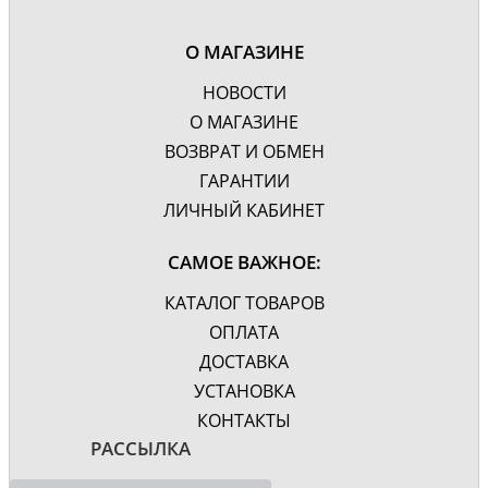
Фурнитура
Бронза
Цвет
Вишня, патина
О МАГАЗИНЕ
Крепления, зеркало с
НОВОСТИ
подсветкой, зеркало с
Дополнительно
полочкой, зеркало с
О МАГАЗИНЕ
антизапотевателем,
ВОЗВРАТ И ОБМЕН
механизм доводчика
ГАРАНТИИ
Гарантия, лет
1
ЛИЧНЫЙ КАБИНЕТ
САМОЕ ВАЖНОЕ:
КАТАЛОГ ТОВАРОВ
ОПЛАТА
ДОСТАВКА
УСТАНОВКА
КОНТАКТЫ
РАССЫЛКА