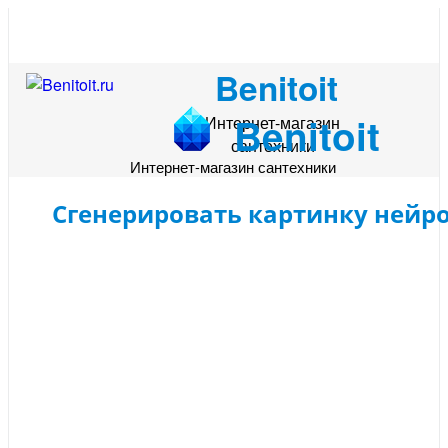
Benitoit
Benitoit
Интернет-магазин
сантехники
Интернет-магазин сантехники
Сгенерировать картинку нейр