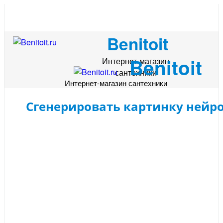
Benitoit
Benitoit
Интернет-магазин
сантехники
Интернет-магазин сантехники
Сгенерировать картинку нейр