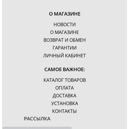
Фурнитура
Белая, хром
Цвет
Белый
О МАГАЗИНЕ
Дополнительно
Доводчик, крепления
НОВОСТИ
Гарантия, лет
3
О МАГАЗИНЕ
ВОЗВРАТ И ОБМЕН
ГАРАНТИИ
ЛИЧНЫЙ КАБИНЕТ
САМОЕ ВАЖНОЕ:
КАТАЛОГ ТОВАРОВ
ОПЛАТА
ДОСТАВКА
УСТАНОВКА
КОНТАКТЫ
РАССЫЛКА