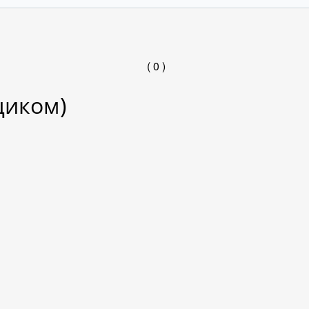
( 0 )
щиком)