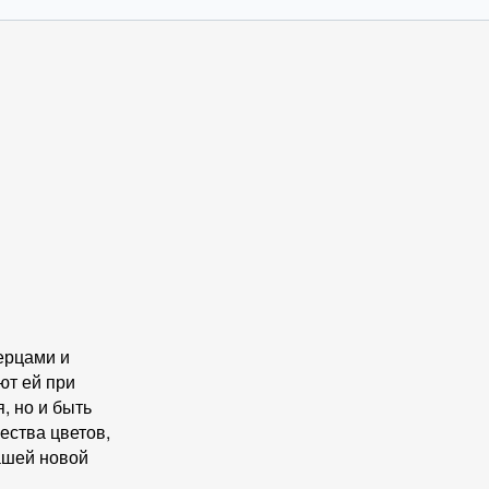
ерцами и
т ей при
, но и быть
ества цветов,
ашей новой