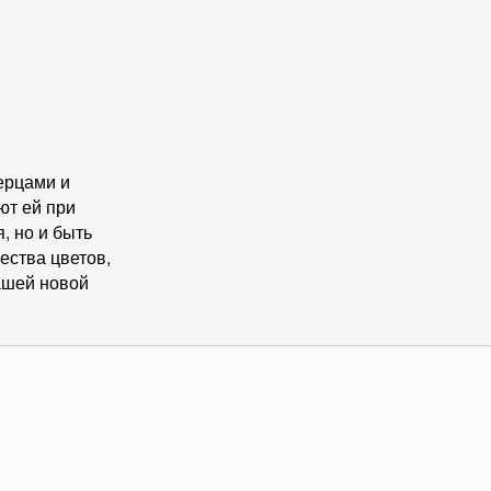
ерцами и
т ей при
, но и быть
ества цветов,
ашей новой