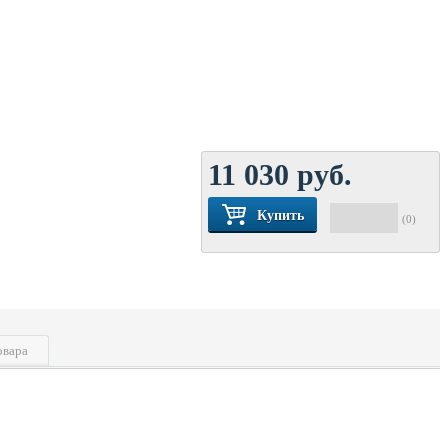
11 030
руб.
Купить
(0)
овара
61
84
46