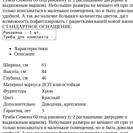
выдвижным ящиком). Небольшие размеры не мешают ей при эт
только вписываться в маленькие помещения, но и быть доволь
удобной. А так же наличие большого количества цветов, даст
возможность пофантазировать с рацветками вашей новой ванн
СТАНДАРТНОЕ ОСНАЩЕНИЕ:
Характеристики
Описание
Ширина, см
61
Высота, см
84
Глубина, см
46
Материал корпуса
ДСП влагостойкая
Фурнитура
Хром
Цвет
Красный
Дополнительно
Доводчик, крепления
Гарантия, лет
3
Тумба Симона 60 под раковину (с 2 распашными дверцами и
выдвижным ящиком). Небольшие размеры не мешают ей при эт
только вписываться в маленькие помещения, но и быть доволь
удобной. А так же наличие большого количества цветов, даст