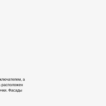
ыключателем, а
на расположен
очки. Фасады