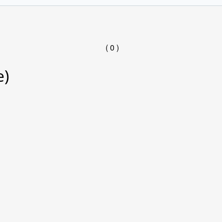
( 0 )
е)