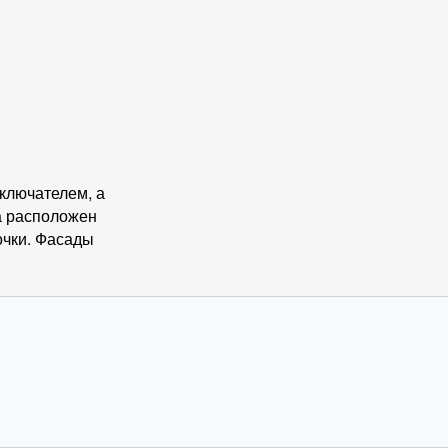
ыключателем, а
на расположен
очки. Фасады