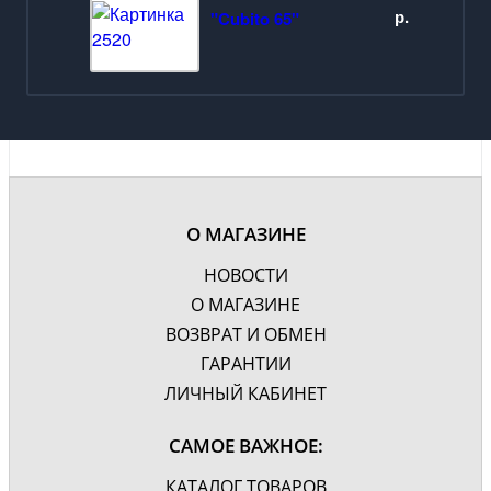
Фурнитура
Хром
р.
"Cubito 65"
Цвет
Эбони темный
Дополнительно
Механизм доводчика
Гарантия, лет
3
О МАГАЗИНЕ
НОВОСТИ
О МАГАЗИНЕ
ВОЗВРАТ И ОБМЕН
ГАРАНТИИ
ЛИЧНЫЙ КАБИНЕТ
САМОЕ ВАЖНОЕ:
КАТАЛОГ ТОВАРОВ