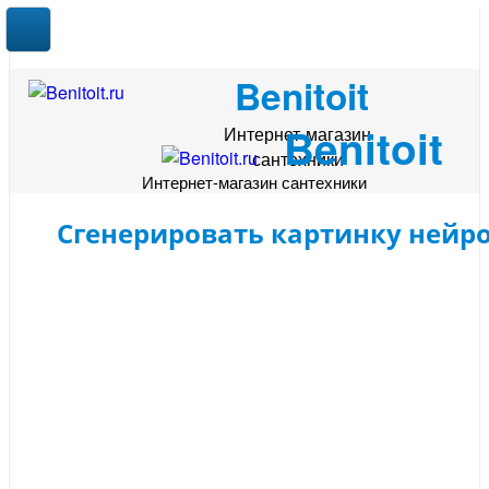
Benitoit
Benitoit
Интернет-магазин
сантехники
Интернет-магазин сантехники
Сгенерировать картинку нейр