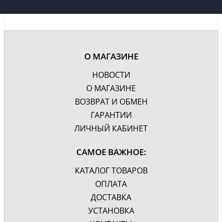
Материал фасада
МДФ
Материал корпуса
Эмаль, глянцевое
Фурнитура
Хром
Цвет
Черный
О МАГАЗИНЕ
Крепления, механизм
Дополнительно
НОВОСТИ
доводчика
О МАГАЗИНЕ
Гарантия, лет
3
ВОЗВРАТ И ОБМЕН
ГАРАНТИИ
ЛИЧНЫЙ КАБИНЕТ
САМОЕ ВАЖНОЕ:
КАТАЛОГ ТОВАРОВ
ОПЛАТА
ДОСТАВКА
УСТАНОВКА