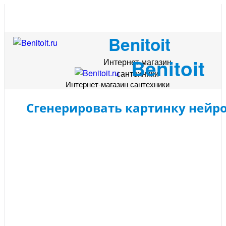
Benitoit
Benitoit
Интернет-магазин
сантехники
Интернет-магазин сантехники
Сгенерировать картинку нейр