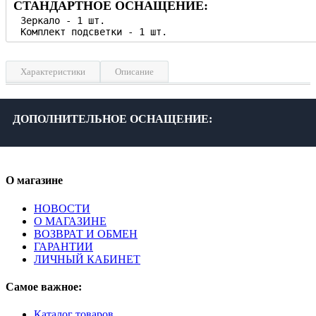
СТАНДАРТНОЕ ОСНАЩЕНИЕ:
Характеристики
Описание
Ширина, см
63
Высота, см
80
ДОПОЛНИТЕЛЬНОЕ ОСНАЩЕНИЕ:
Глубина, см
17
Материал фасада
Влагостойкая МДФ, зеркало
Материал корпуса
ДСП влагостойкая
О магазине
Фурнитура
Хром
Цвет
Белый, бордо
НОВОСТИ
О МАГАЗИНЕ
Дополнительно
Доводчик, крепления
ВОЗВРАТ И ОБМЕН
Гарантия, лет
3
ГАРАНТИИ
ЛИЧНЫЙ КАБИНЕТ
Самое важное:
Каталог товаров