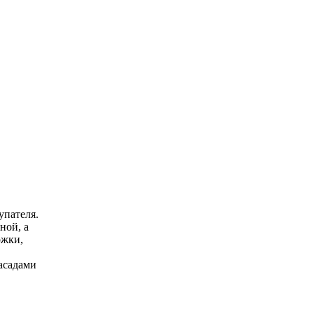
упателя.
ной, а
ожки,
асадами