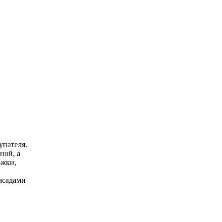
упателя.
ной, а
ожки,
асадами