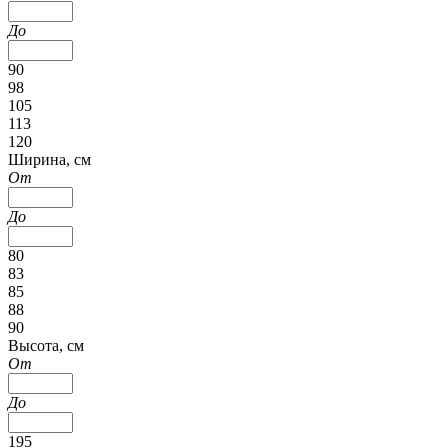
До
90
98
105
113
120
Ширина, см
От
До
80
83
85
88
90
Высота, см
От
До
195