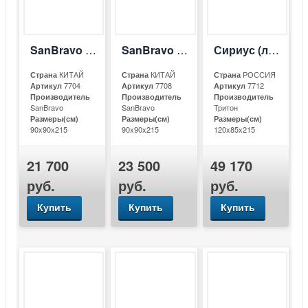
SanBravo SB-С923
SanBravo SB-С923А
Сириус (левый)
КИТАЙ
КИТАЙ
РОССИЯ
Страна
Страна
Страна
7704
7708
7712
Артикул
Артикул
Артикул
Производитель
Производитель
Производитель
SanBravo
SanBravo
Тритон
Размеры(см)
Размеры(см)
Размеры(см)
90x90x215
90x90x215
120x85x215
21 700
23 500
49 170
руб.
руб.
руб.
Купить
Купить
Купить