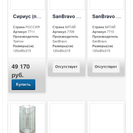
Сириус (правый)
SanBravo SB-C1222L
SanBravo SB-C1222R
РОССИЯ
КИТАЙ
КИТАЙ
Страна
Страна
Страна
7711
7709
7710
Артикул
Артикул
Артикул
Производитель
Производитель
Производитель
Тритон
SanBravo
SanBravo
Размеры(см)
Размеры(см)
Размеры(см)
120x85x215
120x80x215
120x80x215
49 170
Отсутствует
Отсутствует
руб.
Купить