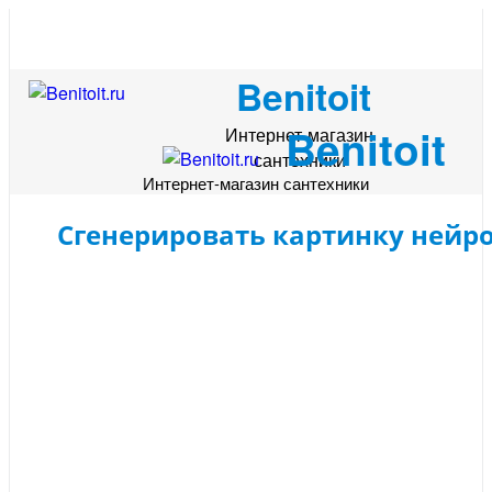
Benitoit
Benitoit
Интернет-магазин
сантехники
Интернет-магазин сантехники
Сгенерировать картинку нейр