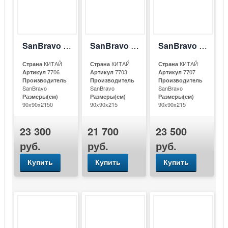
SanBravo SB-С913А
SanBravo SB-С922
SanBravo SB-С922А
КИТАЙ
КИТАЙ
КИТАЙ
Страна
Страна
Страна
7706
7703
7707
Артикул
Артикул
Артикул
Производитель
Производитель
Производитель
SanBravo
SanBravo
SanBravo
Размеры(см)
Размеры(см)
Размеры(см)
90x90x2150
90x90x215
90x90x215
23 300
21 700
23 500
руб.
руб.
руб.
Купить
Купить
Купить