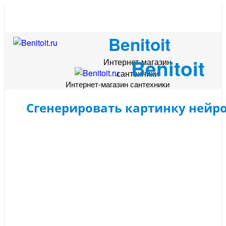
Benitoit
Benitoit
Интернет-магазин
сантехники
Интернет-магазин сантехники
Сгенерировать картинку нейр