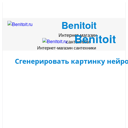
Benitoit
Benitoit
Интернет-магазин
сантехники
Интернет-магазин сантехники
Сгенерировать картинку нейр