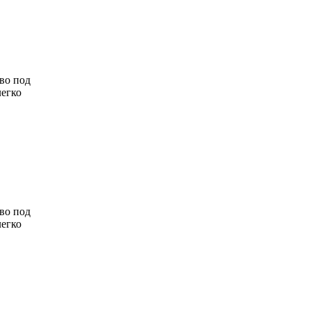
во под
легко
во под
легко