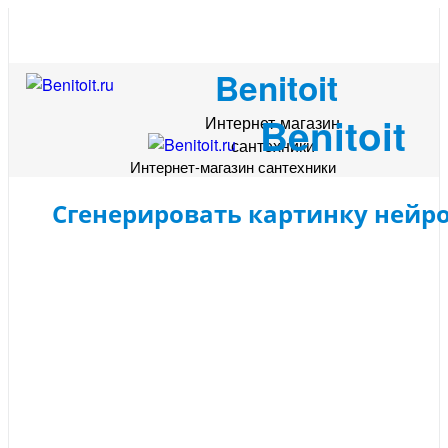
Benitoit
Benitoit
Интернет-магазин
сантехники
Интернет-магазин сантехники
Сгенерировать картинку нейр