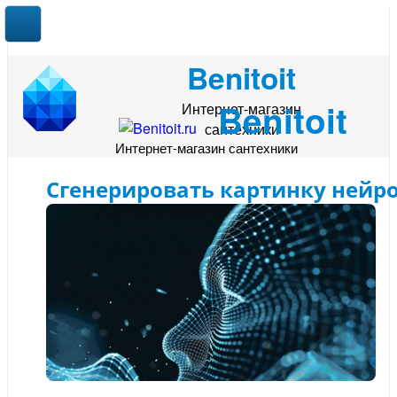
Benitoit
Benitoit
Интернет-магазин
сантехники
Интернет-магазин сантехники
Сгенерировать картинку нейр