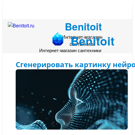
Benitoit
Benitoit
Интернет-магазин
сантехники
Интернет-магазин сантехники
Сгенерировать картинку нейр