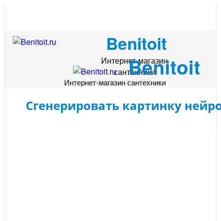
Benitoit
Benitoit
Интернет-магазин
сантехники
Интернет-магазин сантехники
Сгенерировать картинку нейр