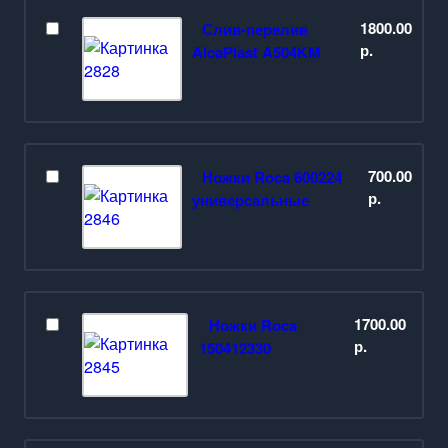
Материал
Чугун
1800.00
Слив-перелив
Вид установки
Пристенная
р.
AlcaPlast A504KM
Цвет
Белый
Антискользящее
Нет
покрытие
Диаметр слива, см
5.2
Гарантия, лет
10
700.00
Ножки Roca 600224
р.
универсальные
1700.00
Ножки Roca
р.
150412330