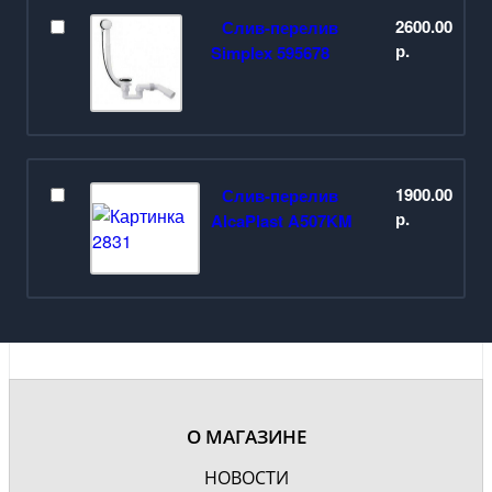
2600.00
Слив-перелив
р.
Simplex 595678
1900.00
Слив-перелив
р.
AlcaPlast A507KM
О МАГАЗИНЕ
НОВОСТИ