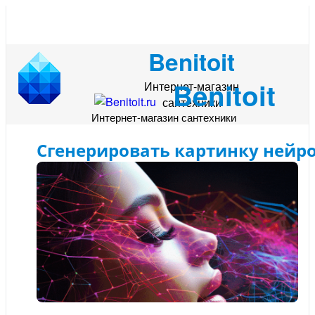
Benitoit
Benitoit
Интернет-магазин
сантехники
Интернет-магазин сантехники
Сгенерировать картинку нейр