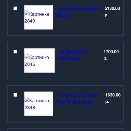
Материал
Чугун
5130.00
Подголовник Roca
Вид установки
Пристенная
р.
Malibu
Цвет
Белый
Антискользящее
Есть
покрытие
Диаметр слива, см
5.2
Гарантия, лет
10
1700.00
Ножки Roca
р.
150412330
1630.00
Ручки для ванной
р.
Roca Malibu хром