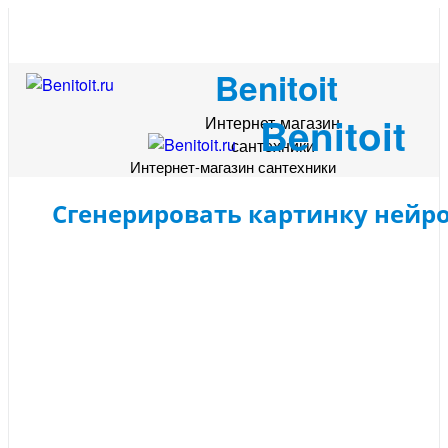
Benitoit
Benitoit
Интернет-магазин
сантехники
Интернет-магазин сантехники
Сгенерировать картинку нейр