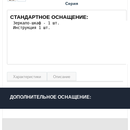
Серия
СТАНДАРТНОЕ ОСНАЩЕНИЕ:
Характеристики
Описание
Ширина, см
60.6
Высота, см
81
ДОПОЛНИТЕЛЬНОЕ ОСНАЩЕНИЕ:
Глубина, см
14
Материал фасада
Зеркало
Материал корпуса
МДФ влагостойкий
Цвет
Белый