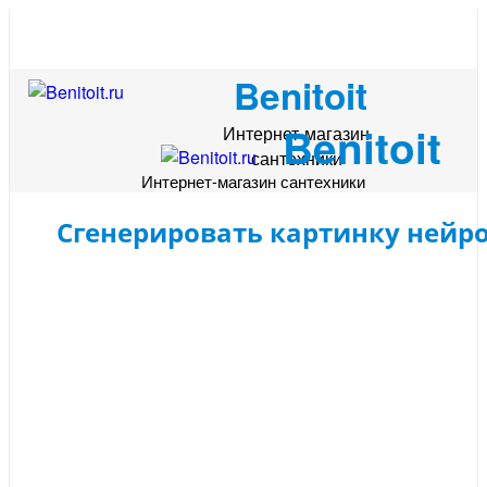
Benitoit
Benitoit
Интернет-магазин
сантехники
Интернет-магазин сантехники
Сгенерировать картинку нейр